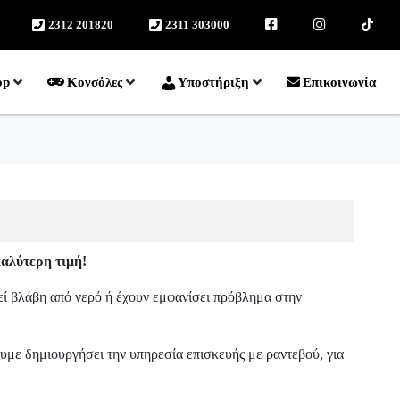
2312 201820
2311 303000
facebook
instagram
TikTok
op
Κονσόλες
Υποστήριξη
Επικοινωνία
αλύτερη τιμή!
ί βλάβη από νερό ή έχουν εμφανίσει πρόβλημα στην
χουμε δημιουργήσει την υπηρεσία επισκευής με ραντεβού, για