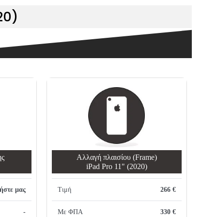
20)
ης
Αλλαγή πλαισίου (Frame)
iPad Pro 11" (2020)
ήστε μας
Τιμή
266 €
-
Με ΦΠΑ
330 €