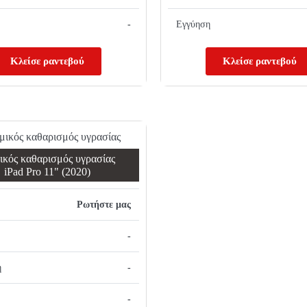
-
Εγγύηση
Κλείσε ραντεβού
Κλείσε ραντεβού
κός καθαρισμός υγρασίας
iPad Pro 11" (2020)
Ρωτήστε μας
-
ή
-
-