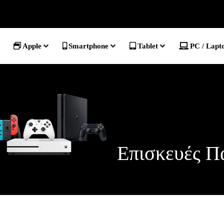
Apple
Smartphone
Tablet
PC / Lapt
Επισκευές Π