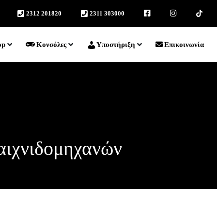
2312 201820
2311 303000
facebook
instagram
TikTok
op
Κονσόλες
Υποστήριξη
Επικοινωνία
αιχνιδομηχανών