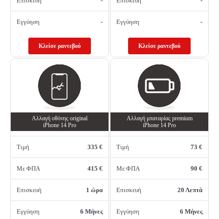
Επισκευή
-
Επισκευή
-
Εγγύηση
-
Εγγύηση
-
Κλείσε ραντεβού
Κλείσε ραντεβού
Αλλαγή oθόνης οriginal
Αλλαγή μπαταρίας premium
iPhone 14 Pro
iPhone 14 Pro
Τιμή
335 €
Τιμή
73 €
Με ΦΠΑ
415 €
Με ΦΠΑ
90 €
Επισκευή
1 ώρα
Επισκευή
20 Λεπτά
Εγγύηση
6 Μήνες
Εγγύηση
6 Μήνες