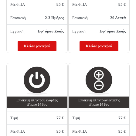
Με ΦΠΑ
95 €
Με ΦΠΑ
95 €
Επισκευή
2-3 Ημέρες
Επισκευή
20 Λεπτά
Εγγύηση
Εφ' όρου Ζωής
Εγγύηση
Εφ' όρου Ζωής
Κλείσε ραντεβού
Κλείσε ραντεβού
Επισκευή πλήκτρου έναρξης
Επισκευή πλήκτρων έντασης
iPhone 14 Pro
iPhone 14 Pro
Τιμή
77 €
Τιμή
77 €
Με ΦΠΑ
95 €
Με ΦΠΑ
95 €