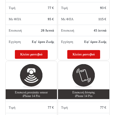
Τιμή
77 €
Τιμή
93 €
Με ΦΠΑ
95 €
Με ΦΠΑ
115 €
Επισκευή
20 Λεπτά
Επισκευή
45 λετπά
Εγγύηση
Εφ' όρου Ζωής
Εγγύηση
Εφ' όρου Ζωής
Κλείσε ραντεβού
Κλείσε ραντεβού
Επισκευή proximity sensor
Επισκευή δόνησης
iPhone 14 Pro
iPhone 14 Pro
Τιμή
77 €
Τιμή
77 €