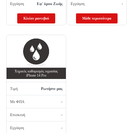
Εγγύηση
Εφ' όρου Ζωής
Εγγύηση
-
Κλείσε ραντεβού
Μάθε περισσότερα
Χημικός καθαρισμός υγρασίας
iPhone 14 Pro
Τιμή
Ρωτήστε μας
Με ΦΠΑ
-
Επισκευή
-
Εγγύηση
-