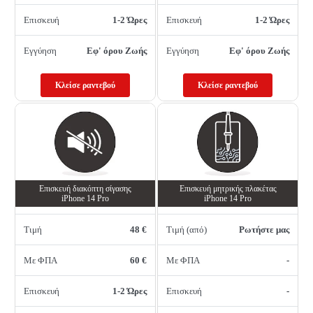
Επισκευή
1-2 Ώρες
Επισκευή
1-2 Ώρες
Εγγύηση
Εφ' όρου Ζωής
Εγγύηση
Εφ' όρου Ζωής
Κλείσε ραντεβού
Κλείσε ραντεβού
Επισκευή διακόπτη σίγασης
Επισκευή μητρικής πλακέτας
iPhone 14 Pro
iPhone 14 Pro
Τιμή
48 €
Τιμή (από)
Ρωτήστε μας
Με ΦΠΑ
60 €
Με ΦΠΑ
-
Επισκευή
1-2 Ώρες
Επισκευή
-