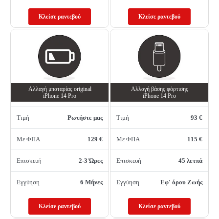
Κλείσε ραντεβού
Κλείσε ραντεβού
Αλλαγή μπαταρίας original
Αλλαγή βάσης φόρτισης
iPhone 14 Pro
iPhone 14 Pro
Τιμή
Ρωτήστε μας
Τιμή
93 €
Με ΦΠΑ
129 €
Με ΦΠΑ
115 €
Επισκευή
2-3 Ώρες
Επισκευή
45 λετπά
Εγγύηση
6 Μήνες
Εγγύηση
Εφ' όρου Ζωής
Κλείσε ραντεβού
Κλείσε ραντεβού