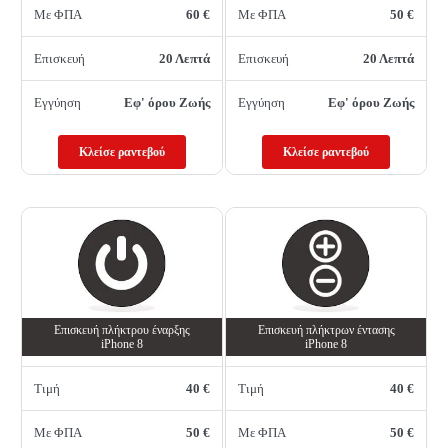
Με ΦΠΑ
60 €
Με ΦΠΑ
50 €
Επισκευή
20 Λεπτά
Επισκευή
20 Λεπτά
Εγγύηση
Εφ' όρου Ζωής
Εγγύηση
Εφ' όρου Ζωής
Κλείσε ραντεβού
Κλείσε ραντεβού
Επισκευή πλήκτρου έναρξης
Επισκευή πλήκτρων έντασης
iPhone 8
iPhone 8
Τιμή
40 €
Τιμή
40 €
Με ΦΠΑ
50 €
Με ΦΠΑ
50 €