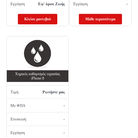
Εγγύηση
Εφ' όρου Ζωής
Εγγύηση
-
Κλείσε ραντεβού
Μάθε περισσότερα
Χημικός καθαρισμός υγρασίας
iPhone 8
Τιμή
Ρωτήστε μας
Με ΦΠΑ
-
Επισκευή
-
Εγγύηση
-