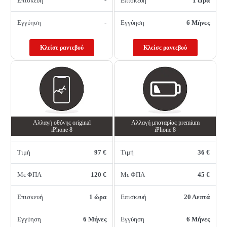
Επισκευή
-
Επισκευή
1 ώρα
Εγγύηση
-
Εγγύηση
6 Μήνες
Κλείσε ραντεβού
Κλείσε ραντεβού
Αλλαγή oθόνης οriginal
Αλλαγή μπαταρίας premium
iPhone 8
iPhone 8
Τιμή
97 €
Τιμή
36 €
Με ΦΠΑ
120 €
Με ΦΠΑ
45 €
Επισκευή
1 ώρα
Επισκευή
20 Λεπτά
Εγγύηση
6 Μήνες
Εγγύηση
6 Μήνες