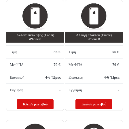
Αλλαγή πίσω όψης (Γυαλί)
Αλλαγή πλαισίου (Frame)
iPhone 8
iPhone 8
Τιμή
56 €
Τιμή
56 €
Με ΦΠΑ
70 €
Με ΦΠΑ
70 €
Επισκευή
4-6 'Ώρες
Επισκευή
4-6 'Ώρες
Εγγύηση
-
Εγγύηση
-
Κλείσε ραντεβού
Κλείσε ραντεβού