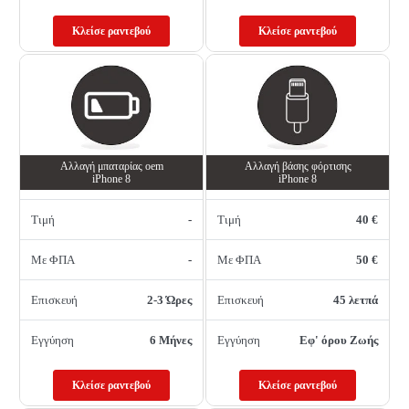
Κλείσε ραντεβού
Κλείσε ραντεβού
Αλλαγή μπαταρίας oem
Αλλαγή βάσης φόρτισης
iPhone 8
iPhone 8
Τιμή
-
Τιμή
40 €
Με ΦΠΑ
-
Με ΦΠΑ
50 €
Επισκευή
2-3 Ώρες
Επισκευή
45 λετπά
Εγγύηση
6 Μήνες
Εγγύηση
Εφ' όρου Ζωής
Κλείσε ραντεβού
Κλείσε ραντεβού