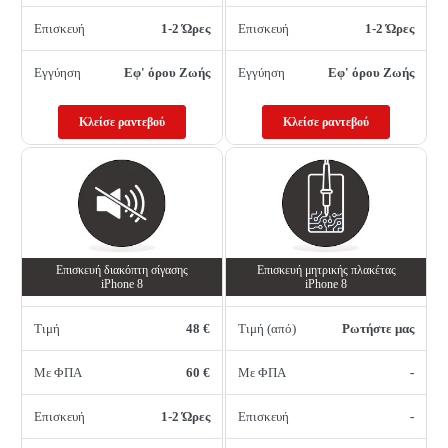
Επισκευή
1-2 Ώρες
Επισκευή
1-2 Ώρες
Εγγύηση
Εφ' όρου Ζωής
Εγγύηση
Εφ' όρου Ζωής
Κλείσε ραντεβού
Κλείσε ραντεβού
Επισκευή διακόπτη σίγασης
Επισκευή μητρικής πλακέτας
iPhone 8
iPhone 8
Τιμή
48 €
Τιμή (από)
Ρωτήστε μας
Με ΦΠΑ
60 €
Με ΦΠΑ
-
Επισκευή
1-2 Ώρες
Επισκευή
-