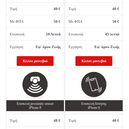
Τιμή
40 €
Τιμή
40 €
Με ΦΠΑ
50 €
Με ΦΠΑ
50 €
Επισκευή
20 Λεπτά
Επισκευή
45 λετπά
Εγγύηση
Εφ' όρου Ζωής
Εγγύηση
Εφ' όρου Ζωής
Κλείσε ραντεβού
Κλείσε ραντεβού
Επισκευή proximity sensor
Επισκευή δόνησης
iPhone 8
iPhone 8
Τιμή
48 €
Τιμή
40 €