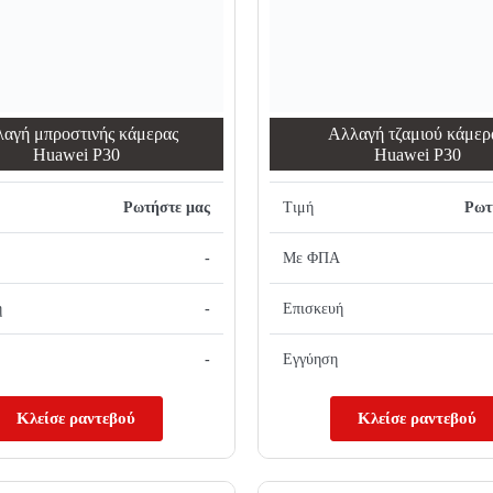
αγή μπροστινής κάμερας
Αλλαγή τζαμιού κάμερ
Huawei P30
Huawei P30
Ρωτήστε μας
Τιμή
Ρωτ
-
Με ΦΠΑ
ή
-
Επισκευή
-
Εγγύηση
Κλείσε ραντεβού
Κλείσε ραντεβού