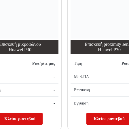
Επισκευή μικροφώνου
Επισκευή proximity sen
Huawei P30
Huawei P30
Ρωτήστε μας
Τιμή
Ρωτ
-
Με ΦΠΑ
ή
-
Επισκευή
-
Εγγύηση
Κλείσε ραντεβού
Κλείσε ραντεβού