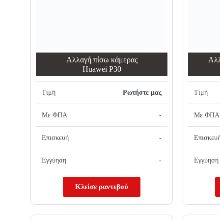
Αλλαγή πίσω κάμερας
Αλλ
Huawei P30
Τιμή
Ρωτήστε μας
Τιμή
Με ΦΠΑ
-
Με ΦΠΑ
Επισκευή
-
Επισκευ
Εγγύηση
-
Εγγύηση
Κλείσε ραντεβού