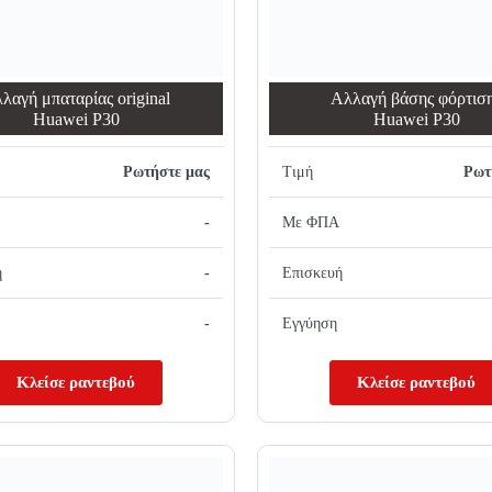
λαγή μπαταρίας original
Αλλαγή βάσης φόρτισ
Huawei P30
Huawei P30
Ρωτήστε μας
Τιμή
Ρωτ
-
Με ΦΠΑ
ή
-
Επισκευή
-
Εγγύηση
Κλείσε ραντεβού
Κλείσε ραντεβού