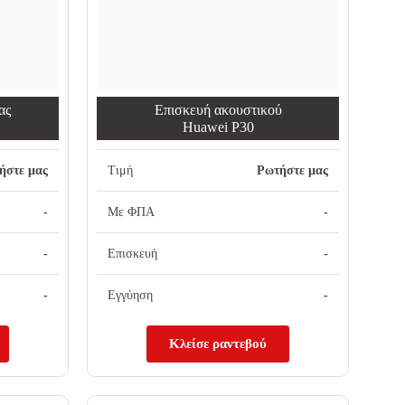
ας
Επισκευή ακουστικού
Huawei P30
ήστε μας
Τιμή
Ρωτήστε μας
-
Με ΦΠΑ
-
-
Επισκευή
-
-
Εγγύηση
-
Κλείσε ραντεβού