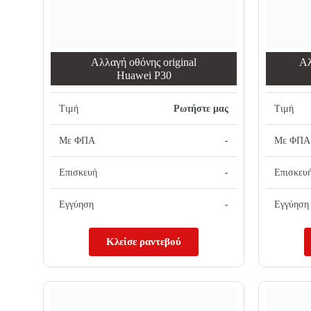
Αλλαγή oθόνης οriginal
Αλ
Huawei P30
Τιμή
Ρωτήστε μας
Τιμή
Με ΦΠΑ
-
Με ΦΠΑ
Επισκευή
-
Επισκευ
Εγγύηση
-
Εγγύηση
Κλείσε ραντεβού