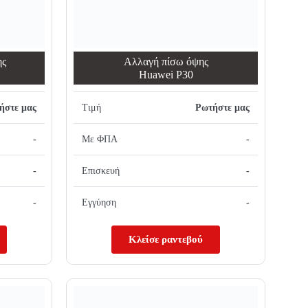
ης
Αλλαγή πίσω όψης
Huawei P30
ήστε μας
Τιμή
Ρωτήστε μας
-
Με ΦΠΑ
-
-
Επισκευή
-
-
Εγγύηση
-
Κλείσε ραντεβού