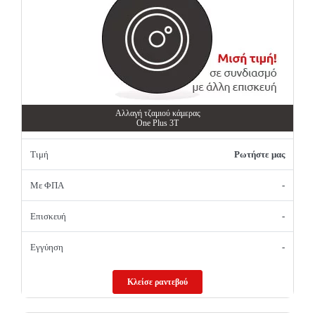
Αλλαγή τζαμιού κάμερας
One Plus 3T
Τιμή
Ρωτήστε μας
Με ΦΠΑ
-
Επισκευή
-
Εγγύηση
-
Κλείσε ραντεβού