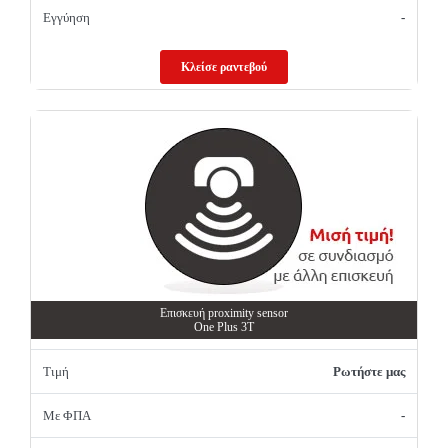
Εγγύηση
-
Κλείσε ραντεβού
Επισκευή proximity sensor
One Plus 3T
Τιμή
Ρωτήστε μας
Με ΦΠΑ
-