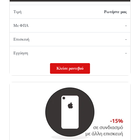
Τιμή
Ρωτήστε μας
Με ΦΠΑ
-
Επισκευή
-
Εγγύηση
-
Κλείσε ραντεβού