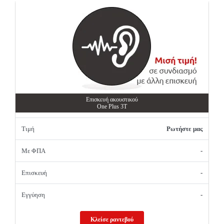
Επισκευή ακουστικού
One Plus 3T
Τιμή
Ρωτήστε μας
Με ΦΠΑ
-
Επισκευή
-
Εγγύηση
-
Κλείσε ραντεβού