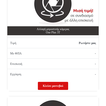
Αλλαγή μπροστινής κάμερας
One Plus 3T
Τιμή
Ρωτήστε μας
Με ΦΠΑ
-
Επισκευή
-
Εγγύηση
-
Κλείσε ραντεβού