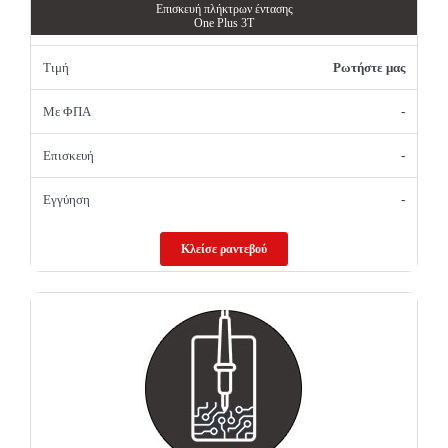
Επισκευή πλήκτρων έντασης
One Plus 3T
Τιμή
Ρωτήστε μας
Με ΦΠΑ
-
Επισκευή
-
Εγγύηση
-
Κλείσε ραντεβού