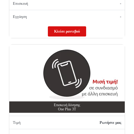
Επισκευή
-
Εγγύηση
-
Κλείσε ραντεβού
Επισκευή δόνησης
One Plus 3T
Τιμή
Ρωτήστε μας