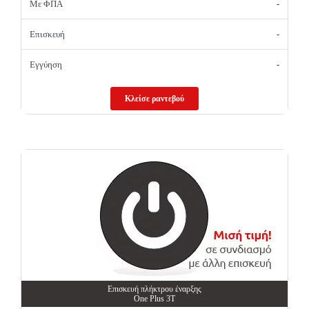
Με ΦΠΑ
-
Επισκευή
-
Εγγύηση
-
Κλείσε ραντεβού
Επισκευή πλήκτρου έναρξης
One Plus 3T