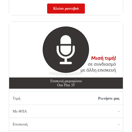
Κλείσε ραντεβού
Επισκευή μικροφώνου
One Plus 3T
Τιμή
Ρωτήστε μας
Με ΦΠΑ
-
Επισκευή
-