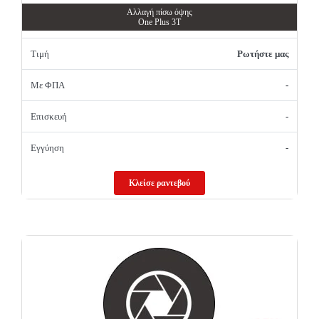
Αλλαγή πίσω όψης
One Plus 3T
Τιμή
Ρωτήστε μας
Με ΦΠΑ
-
Επισκευή
-
Εγγύηση
-
Κλείσε ραντεβού