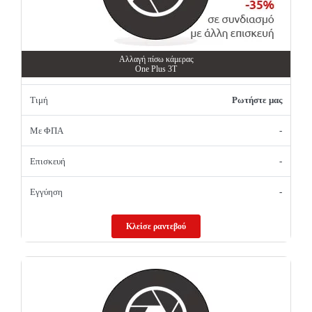
Αλλαγή πίσω κάμερας
One Plus 3T
Τιμή
Ρωτήστε μας
Με ΦΠΑ
-
Επισκευή
-
Εγγύηση
-
Κλείσε ραντεβού