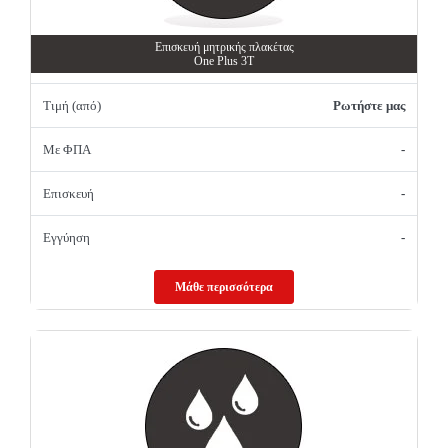
Επισκευή μητρικής πλακέτας
One Plus 3T
Τιμή (από)
Ρωτήστε μας
Με ΦΠΑ
-
Επισκευή
-
Εγγύηση
-
Μάθε περισσότερα