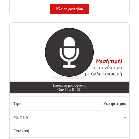
Κλείσε ραντεβού
Επισκευή μικροφώνου
One Plus 8T 5G
Τιμή
Ρωτήστε μας
Με ΦΠΑ
-
Επισκευή
-