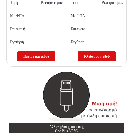
Τιμή
Ρωτήστε μας
Τιμή
Ρωτήστε μας
Με ΦΠΑ
-
Με ΦΠΑ
-
Επισκευή
-
Επισκευή
-
Εγγύηση
-
Εγγύηση
-
Κλείσε ραντεβού
Κλείσε ραντεβού
Αλλαγή βάσης φόρτισης
One Plus 8T 5G