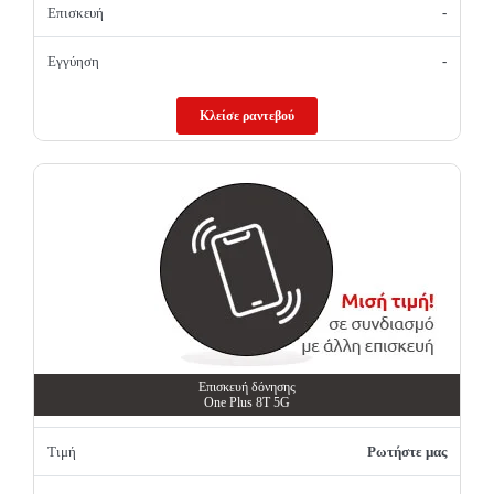
Επισκευή
-
Εγγύηση
-
Κλείσε ραντεβού
Επισκευή δόνησης
One Plus 8T 5G
Τιμή
Ρωτήστε μας