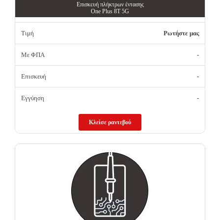
Επισκευή πλήκτρων έντασης
One Plus 8T 5G
Τιμή
Ρωτήστε μας
Με ΦΠΑ
-
Επισκευή
-
Εγγύηση
-
Κλείσε ραντεβού