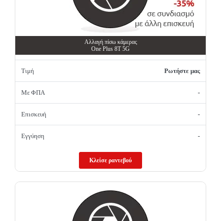
Αλλαγή πίσω κάμερας
One Plus 8T 5G
Τιμή
Ρωτήστε μας
Με ΦΠΑ
-
Επισκευή
-
Εγγύηση
-
Κλείσε ραντεβού