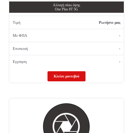
Αλλαγή πίσω όψης
One Plus 8T 5G
Τιμή
Ρωτήστε μας
Με ΦΠΑ
-
Επισκευή
-
Εγγύηση
-
Κλείσε ραντεβού