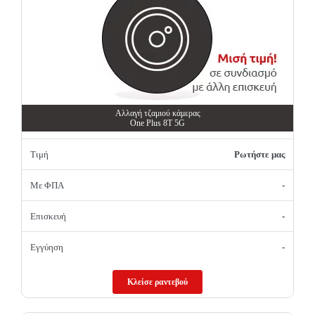
Αλλαγή τζαμιού κάμερας
One Plus 8T 5G
Τιμή
Ρωτήστε μας
Με ΦΠΑ
-
Επισκευή
-
Εγγύηση
-
Κλείσε ραντεβού