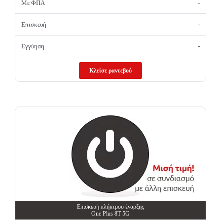
Με ΦΠΑ
-
Επισκευή
-
Εγγύηση
-
Κλείσε ραντεβού
Επισκευή πλήκτρου έναρξης
One Plus 8T 5G