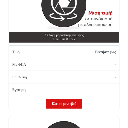
Αλλαγή μπροστινής κάμερας
One Plus 8T 5G
Τιμή
Ρωτήστε μας
Με ΦΠΑ
-
Επισκευή
-
Εγγύηση
-
Κλείσε ραντεβού