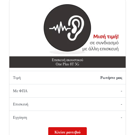
Επισκευή ακουστικού
One Plus 8T 5G
Τιμή
Ρωτήστε μας
Με ΦΠΑ
-
Επισκευή
-
Εγγύηση
-
Κλείσε ραντεβού