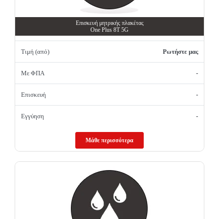
Επισκευή μητρικής πλακέτας
One Plus 8T 5G
Τιμή (από)
Ρωτήστε μας
Με ΦΠΑ
-
Επισκευή
-
Εγγύηση
-
Μάθε περισσότερα