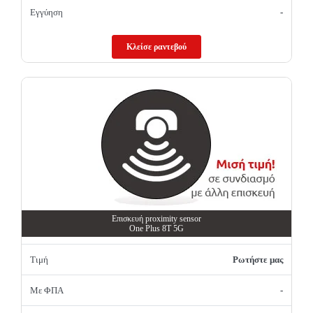
Εγγύηση
-
Κλείσε ραντεβού
Επισκευή proximity sensor
One Plus 8T 5G
Τιμή
Ρωτήστε μας
Με ΦΠΑ
-