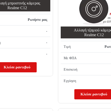
αγή μπροστινής κάμερας
Realme C12
Ρωτήστε μας
Αλλαγή τζαμιού κάμερ
-
Realme C12
ή
-
Τιμή
Ρωτ
-
Με ΦΠΑ
Κλείσε ραντεβού
Επισκευή
Εγγύηση
Κλείσε ραντεβού