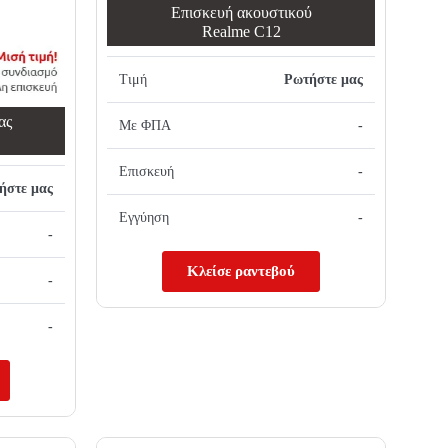
Επισκευή ακουστικού
Realme C12
Τιμή
Ρωτήστε μας
ας
Με ΦΠΑ
-
Επισκευή
-
ήστε μας
Εγγύηση
-
-
Κλείσε ραντεβού
-
-