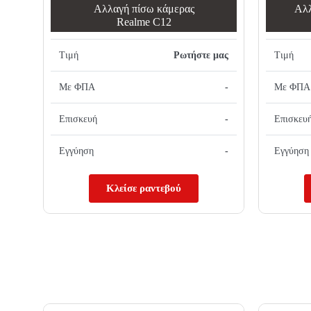
Αλλαγή πίσω κάμερας
Αλλ
Realme C12
Τιμή
Ρωτήστε μας
Τιμή
Με ΦΠΑ
-
Με ΦΠΑ
Επισκευή
-
Επισκευ
Εγγύηση
-
Εγγύηση
Κλείσε ραντεβού