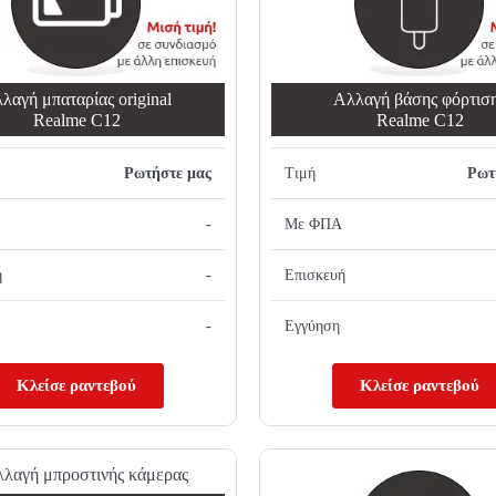
λαγή μπαταρίας original
Αλλαγή βάσης φόρτισ
Realme C12
Realme C12
Ρωτήστε μας
Τιμή
Ρωτ
-
Με ΦΠΑ
ή
-
Επισκευή
-
Εγγύηση
Κλείσε ραντεβού
Κλείσε ραντεβού