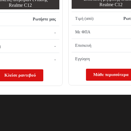
Realme C12
Realme C12
Τιμή (από)
Ρωτ
Ρωτήστε μας
Με ΦΠΑ
-
Επισκευή
ή
-
Εγγύηση
-
Μάθε περισσότερα
Κλείσε ραντεβού