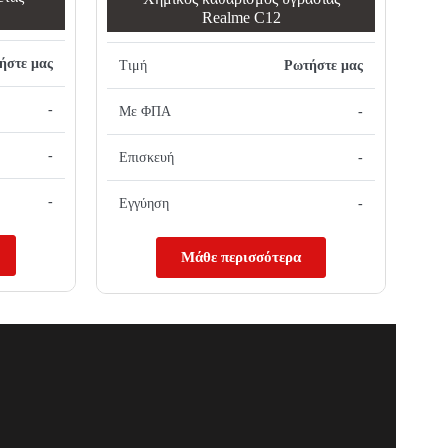
Realme C12
ήστε μας
Τιμή
Ρωτήστε μας
-
Με ΦΠΑ
-
-
Επισκευή
-
-
Εγγύηση
-
Μάθε περισσότερα