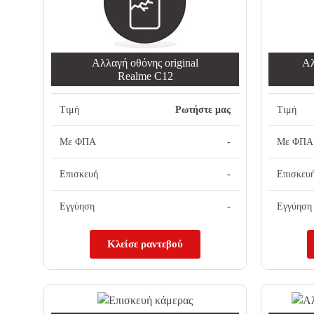
Αλλαγή oθόνης οriginal
Αλ
Realme C12
Τιμή
Ρωτήστε μας
Τιμή
Με ΦΠΑ
-
Με ΦΠΑ
Επισκευή
-
Επισκευ
Εγγύηση
-
Εγγύηση
Κλείσε ραντεβού