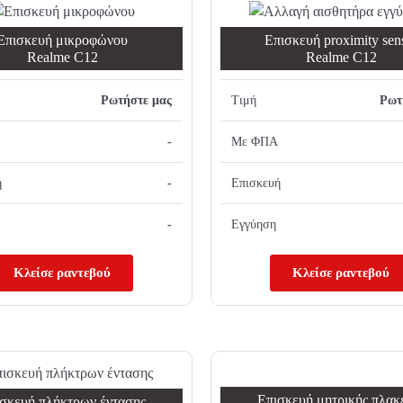
Επισκευή μικροφώνου
Επισκευή proximity sen
Realme C12
Realme C12
Ρωτήστε μας
Τιμή
Ρωτ
-
Με ΦΠΑ
ή
-
Επισκευή
-
Εγγύηση
Κλείσε ραντεβού
Κλείσε ραντεβού
Επισκευή μητρικής πλακ
σκευή πλήκτρων έντασης