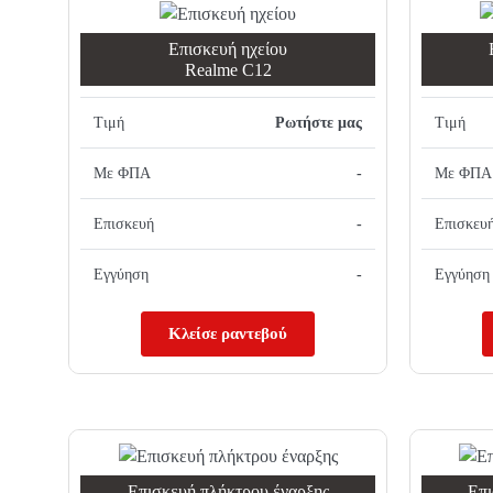
Επισκευή ηχείου
Realme C12
Τιμή
Ρωτήστε μας
Τιμή
Με ΦΠΑ
-
Με ΦΠΑ
Επισκευή
-
Επισκευ
Εγγύηση
-
Εγγύηση
Κλείσε ραντεβού
Επισκευή πλήκτρου έναρξης
Επι