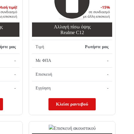
ης
Αλλαγή πίσω όψης
Realme C12
ήστε μας
Τιμή
Ρωτήστε μας
-
Με ΦΠΑ
-
-
Επισκευή
-
-
Εγγύηση
-
Κλείσε ραντεβού