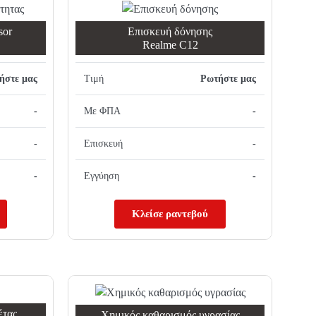
sor
Επισκευή δόνησης
Realme C12
ήστε μας
Τιμή
Ρωτήστε μας
-
Με ΦΠΑ
-
-
Επισκευή
-
-
Εγγύηση
-
Κλείσε ραντεβού
έτας
Χημικός καθαρισμός υγρασίας