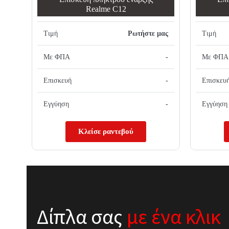
Realme C12
Τιμή
Ρωτήστε μας
Τιμή
Με ΦΠΑ
-
Με ΦΠΑ
Επισκευή
-
Επισκευ
Εγγύηση
-
Εγγύηση
Κλείσε ραντεβού
Δίπλα σας
με ένα κλικ