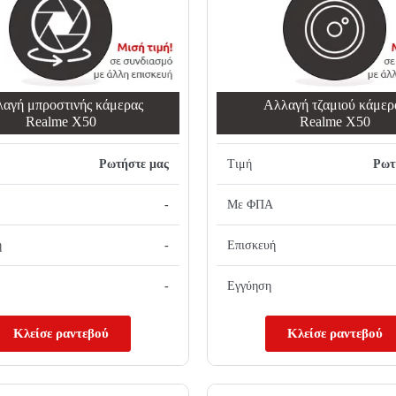
αγή μπροστινής κάμερας
Αλλαγή τζαμιού κάμερ
Realme X50
Realme X50
Ρωτήστε μας
Τιμή
Ρωτ
-
Με ΦΠΑ
ή
-
Επισκευή
-
Εγγύηση
Κλείσε ραντεβού
Κλείσε ραντεβού