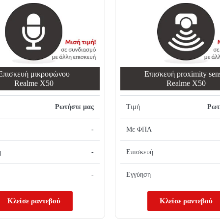
Επισκευή μικροφώνου
Επισκευή proximity sen
Realme X50
Realme X50
Ρωτήστε μας
Τιμή
Ρωτ
-
Με ΦΠΑ
ή
-
Επισκευή
-
Εγγύηση
Κλείσε ραντεβού
Κλείσε ραντεβού