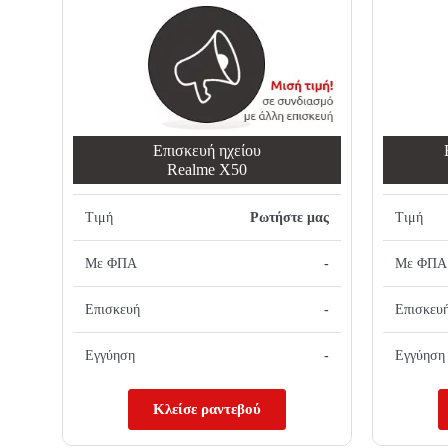
Επισκευή ηχείου
Realme X50
Τιμή
Ρωτήστε μας
Τιμή
Με ΦΠΑ
-
Με ΦΠΑ
Επισκευή
-
Επισκευ
Εγγύηση
-
Εγγύηση
Κλείσε ραντεβού