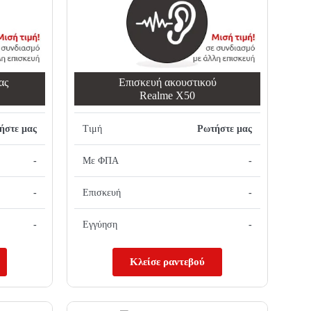
ας
Επισκευή ακουστικού
Realme X50
ήστε μας
Τιμή
Ρωτήστε μας
-
Με ΦΠΑ
-
-
Επισκευή
-
-
Εγγύηση
-
Κλείσε ραντεβού