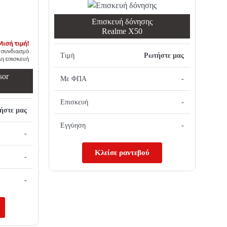
Επισκευή δόνησης
Realme X50
Τιμή
Ρωτήστε μας
sor
Με ΦΠΑ
-
Επισκευή
-
ήστε μας
Εγγύηση
-
-
Κλείσε ραντεβού
-
-