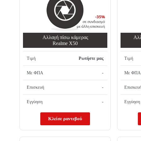
Αλλαγή πίσω κάμερας
Αλλ
Realme X50
Τιμή
Ρωτήστε μας
Τιμή
Με ΦΠΑ
-
Με ΦΠΑ
Επισκευή
-
Επισκευ
Εγγύηση
-
Εγγύηση
Κλείσε ραντεβού