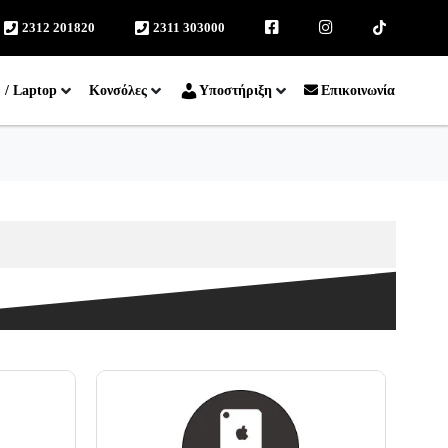
2312 201820
2311 303000
facebook
instagram
TikTok
 / Laptop
Κονσόλες
Υποστήριξη
Επικοινωνία