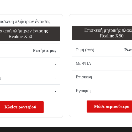
Επισκευή μητρικής πλακ
σκευή πλήκτρων έντασης
Realme X50
Realme X50
Τιμή (από)
Ρωτ
Ρωτήστε μας
Με ΦΠΑ
-
Επισκευή
ή
-
Εγγύηση
-
Μάθε περισσότερα
Κλείσε ραντεβού