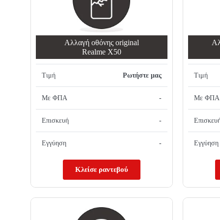
Αλλαγή oθόνης οriginal
Αλ
Realme X50
Τιμή
Ρωτήστε μας
Τιμή
Με ΦΠΑ
-
Με ΦΠΑ
Επισκευή
-
Επισκευ
Εγγύηση
-
Εγγύηση
Κλείσε ραντεβού