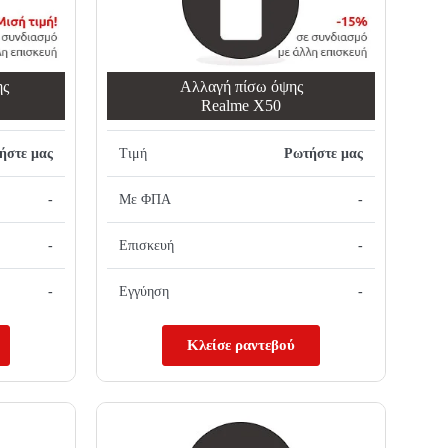
ης
Αλλαγή πίσω όψης
Realme X50
ήστε μας
Τιμή
Ρωτήστε μας
-
Με ΦΠΑ
-
-
Επισκευή
-
-
Εγγύηση
-
Κλείσε ραντεβού