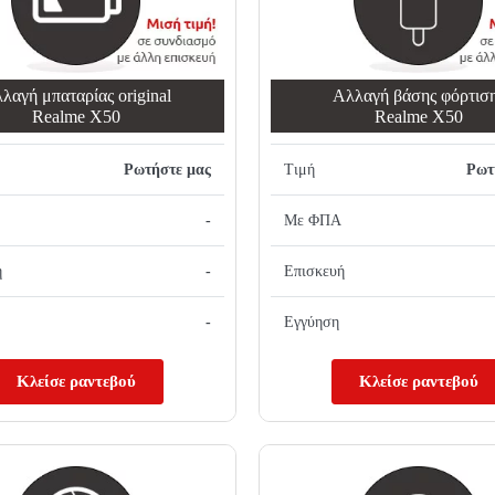
λαγή μπαταρίας original
Αλλαγή βάσης φόρτισ
Realme X50
Realme X50
Ρωτήστε μας
Τιμή
Ρωτ
-
Με ΦΠΑ
ή
-
Επισκευή
-
Εγγύηση
Κλείσε ραντεβού
Κλείσε ραντεβού