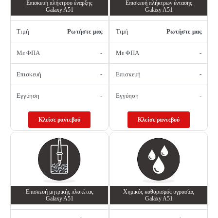
Επισκευή πλήκτρου έναρξης
Επισκευή πλήκτρων έντασης
Galaxy A51
Galaxy A51
Τιμή
Ρωτήστε μας
Τιμή
Ρωτήστε μας
Με ΦΠΑ
-
Με ΦΠΑ
-
Επισκευή
-
Επισκευή
-
Εγγύηση
-
Εγγύηση
-
Κλείσε ραντεβού
Κλείσε ραντεβού
Επισκευή μητρικής πλακέτας
Χημικός καθαρισμός υγρασίας
Galaxy A51
Galaxy A51