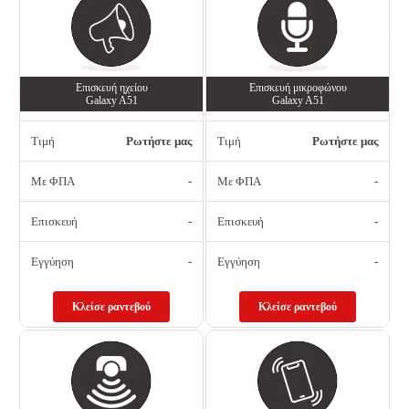
Επισκευή ηχείου
Επισκευή μικροφώνου
Galaxy A51
Galaxy A51
Τιμή
Ρωτήστε μας
Τιμή
Ρωτήστε μας
Με ΦΠΑ
-
Με ΦΠΑ
-
Επισκευή
-
Επισκευή
-
Εγγύηση
-
Εγγύηση
-
Κλείσε ραντεβού
Κλείσε ραντεβού