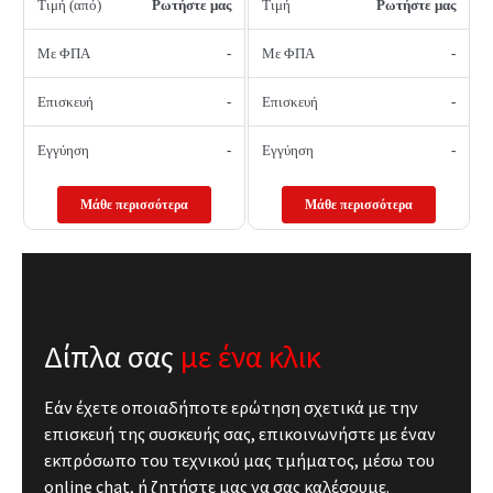
Τιμή (από)
Ρωτήστε μας
Τιμή
Ρωτήστε μας
Με ΦΠΑ
-
Με ΦΠΑ
-
Επισκευή
-
Επισκευή
-
Εγγύηση
-
Εγγύηση
-
Μάθε περισσότερα
Μάθε περισσότερα
Δίπλα σας
με ένα κλικ
Εάν έχετε οποιαδήποτε ερώτηση σχετικά με την
επισκευή της συσκευής σας, επικοινωνήστε με έναν
εκπρόσωπο του τεχνικού μας τμήματος, μέσω του
online chat, ή ζητήστε μας να σας καλέσουμε.