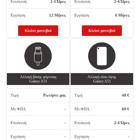
Επισκευή
2-3 Ώρες
Επισκευή
2-4 Ώρες
Εγγύηση
12 Μήνες
Εγγύηση
6 Μήνες
Κλείσε ραντεβού
Κλείσε ραντεβού
Αλλαγή βάσης φόρτισης
Αλλαγή πίσω όψης
Galaxy A51
Galaxy A51
Τιμή
Ρωτήστε μας
Τιμή
48 €
Με ΦΠΑ
-
Με ΦΠΑ
60 €
Επισκευή
-
Επισκευή
2-4 Ώρες
Εγγύηση
-
Εγγύηση
-