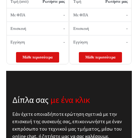
Τιμή (από)
Ρωτήστε μας
Τιμή
Ρωτήστε μας
Με ΦΠΑ
-
Με ΦΠΑ
-
Επισκευή
-
Επισκευή
-
Εγγύηση
-
Εγγύηση
-
Μάθε περισσότερα
Μάθε περισσότερα
Δίπλα σας
με ένα κλικ
Εάν έχετε οποιαδήποτε ερώτηση σχετικά με την
επισκευή της συσκευής σας, επικοινωνήστε με έναν
εκπρόσωπο του τεχνικού μας τμήματος, μέσω του
online chat, ή ζητήστε μας να σας καλέσουμε.