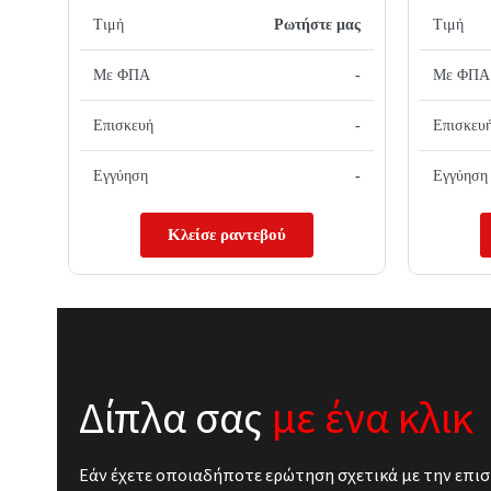
Τιμή
Ρωτήστε μας
Τιμή
Με ΦΠΑ
-
Με ΦΠΑ
Επισκευή
-
Επισκευ
Εγγύηση
-
Εγγύηση
Κλείσε ραντεβού
Δίπλα σας
με ένα κλικ
Εάν έχετε οποιαδήποτε ερώτηση σχετικά με την επισ