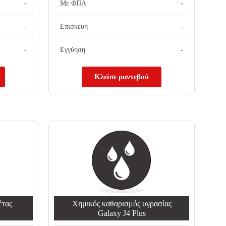
-
Με ΦΠΑ
-
-
Επισκευή
-
-
Εγγύηση
-
Κλείσε ραντεβού
έτας
Χημικός καθαρισμός υγρασίας
Galaxy J4 Plus