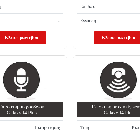
ή
-
Επισκευή
-
Εγγύηση
Κλείσε ραντεβού
Κλείσε ραντεβού
Επισκευή μικροφώνου
Επισκευή proximity sen
Galaxy J4 Plus
Galaxy J4 Plus
Ρωτήστε μας
Τιμή
Ρωτ