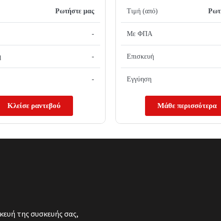
Ρωτήστε μας
Τιμή (από)
Ρωτ
-
Με ΦΠΑ
ή
-
Επισκευή
-
Εγγύηση
Κλείσε ραντεβού
Μάθε περισσότερα
κευή της συσκευής σας,