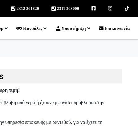
2312 201820
2311 303000
facebook
instagram
TikTok
op
Κονσόλες
Υποστήριξη
Επικοινωνία
s
ερη τιμή!
ί βλάβη από νερό ή έχουν εμφανίσει πρόβλημα στην
ην υπηρεσία επισκευής με ραντεβού, για να έχετε τη