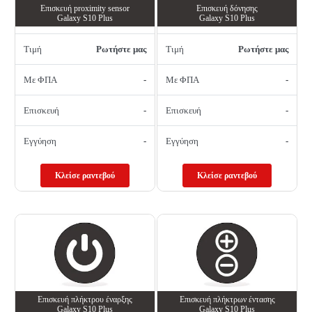
Επισκευή proximity sensor
Επισκευή δόνησης
Galaxy S10 Plus
Galaxy S10 Plus
Τιμή
Ρωτήστε μας
Τιμή
Ρωτήστε μας
Με ΦΠΑ
-
Με ΦΠΑ
-
Επισκευή
-
Επισκευή
-
Εγγύηση
-
Εγγύηση
-
Κλείσε ραντεβού
Κλείσε ραντεβού
Επισκευή πλήκτρου έναρξης
Επισκευή πλήκτρων έντασης
Galaxy S10 Plus
Galaxy S10 Plus