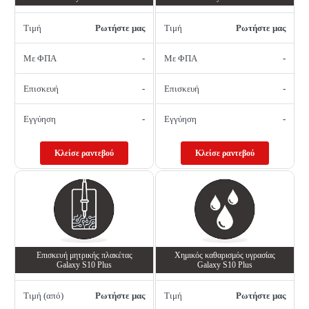
Τιμή
Ρωτήστε μας
Τιμή
Ρωτήστε μας
Με ΦΠΑ
-
Με ΦΠΑ
-
Επισκευή
-
Επισκευή
-
Εγγύηση
-
Εγγύηση
-
Κλείσε ραντεβού
Κλείσε ραντεβού
Επισκευή μητρικής πλακέτας
Χημικός καθαρισμός υγρασίας
Galaxy S10 Plus
Galaxy S10 Plus
Τιμή (από)
Ρωτήστε μας
Τιμή
Ρωτήστε μας