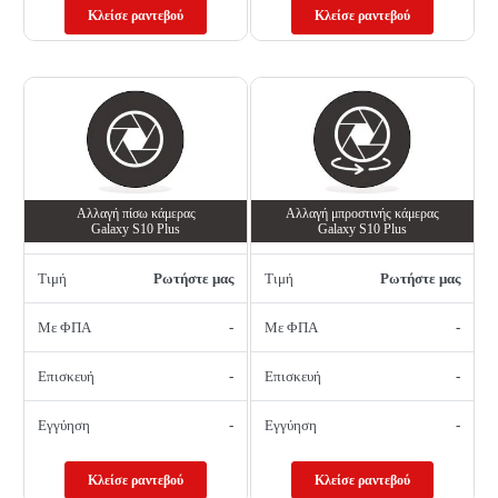
Κλείσε ραντεβού
Κλείσε ραντεβού
Αλλαγή πίσω κάμερας
Αλλαγή μπροστινής κάμερας
Galaxy S10 Plus
Galaxy S10 Plus
Τιμή
Ρωτήστε μας
Τιμή
Ρωτήστε μας
Με ΦΠΑ
-
Με ΦΠΑ
-
Επισκευή
-
Επισκευή
-
Εγγύηση
-
Εγγύηση
-
Κλείσε ραντεβού
Κλείσε ραντεβού