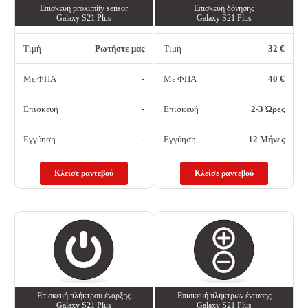
Επισκευή proximity sensor
Επισκευή δόνησης
Galaxy S21 Plus
Galaxy S21 Plus
Τιμή
Ρωτήστε μας
Τιμή
32 €
Με ΦΠΑ
-
Με ΦΠΑ
40 €
Επισκευή
-
Επισκευή
2-3 Ώρες
Εγγύηση
-
Εγγύηση
12 Μήνες
Κλείσε ραντεβού
Κλείσε ραντεβού
Επισκευή πλήκτρου έναρξης
Επισκευή πλήκτρων έντασης
Galaxy S21 Plus
Galaxy S21 Plus