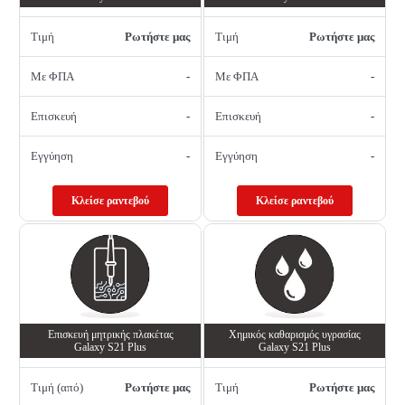
Τιμή
Ρωτήστε μας
Τιμή
Ρωτήστε μας
Με ΦΠΑ
-
Με ΦΠΑ
-
Επισκευή
-
Επισκευή
-
Εγγύηση
-
Εγγύηση
-
Κλείσε ραντεβού
Κλείσε ραντεβού
Επισκευή μητρικής πλακέτας
Χημικός καθαρισμός υγρασίας
Galaxy S21 Plus
Galaxy S21 Plus
Τιμή (από)
Ρωτήστε μας
Τιμή
Ρωτήστε μας