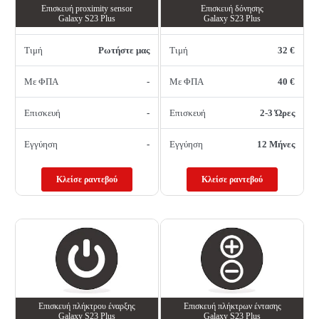
Επισκευή proximity sensor
Επισκευή δόνησης
Galaxy S23 Plus
Galaxy S23 Plus
Τιμή
Ρωτήστε μας
Τιμή
32 €
Με ΦΠΑ
-
Με ΦΠΑ
40 €
Επισκευή
-
Επισκευή
2-3 Ώρες
Εγγύηση
-
Εγγύηση
12 Μήνες
Κλείσε ραντεβού
Κλείσε ραντεβού
Επισκευή πλήκτρου έναρξης
Επισκευή πλήκτρων έντασης
Galaxy S23 Plus
Galaxy S23 Plus