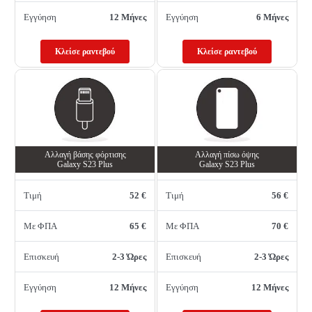
Εγγύηση
12 Μήνες
Εγγύηση
6 Μήνες
Κλείσε ραντεβού
Κλείσε ραντεβού
Αλλαγή βάσης φόρτισης
Αλλαγή πίσω όψης
Galaxy S23 Plus
Galaxy S23 Plus
Τιμή
52 €
Τιμή
56 €
Με ΦΠΑ
65 €
Με ΦΠΑ
70 €
Επισκευή
2-3 Ώρες
Επισκευή
2-3 Ώρες
Εγγύηση
12 Μήνες
Εγγύηση
12 Μήνες