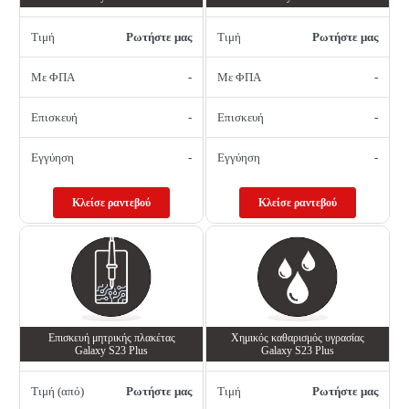
Τιμή
Ρωτήστε μας
Τιμή
Ρωτήστε μας
Με ΦΠΑ
-
Με ΦΠΑ
-
Επισκευή
-
Επισκευή
-
Εγγύηση
-
Εγγύηση
-
Κλείσε ραντεβού
Κλείσε ραντεβού
Επισκευή μητρικής πλακέτας
Χημικός καθαρισμός υγρασίας
Galaxy S23 Plus
Galaxy S23 Plus
Τιμή (από)
Ρωτήστε μας
Τιμή
Ρωτήστε μας