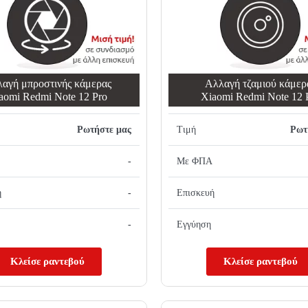
αγή μπροστινής κάμερας
Αλλαγή τζαμιού κάμερ
aomi Redmi Note 12 Pro
Xiaomi Redmi Note 12 
Ρωτήστε μας
Τιμή
Ρωτ
-
Με ΦΠΑ
ή
-
Επισκευή
-
Εγγύηση
Κλείσε ραντεβού
Κλείσε ραντεβού