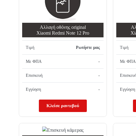
Αλλαγή oθόνης οriginal
Αλ
Xiaomi Redmi Note 12 Pro
Xi
Τιμή
Ρωτήστε μας
Τιμή
Με ΦΠΑ
-
Με ΦΠΑ
Επισκευή
-
Επισκευ
Εγγύηση
-
Εγγύηση
Κλείσε ραντεβού