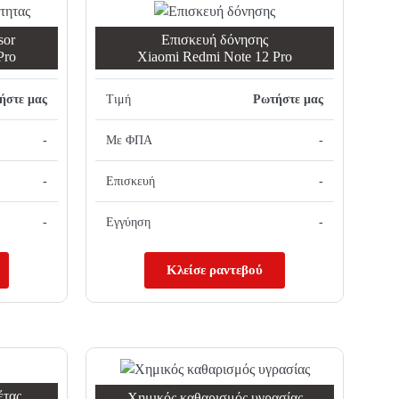
sor
Επισκευή δόνησης
Pro
Xiaomi Redmi Note 12 Pro
ήστε μας
Τιμή
Ρωτήστε μας
-
Με ΦΠΑ
-
-
Επισκευή
-
-
Εγγύηση
-
Κλείσε ραντεβού
έτας
Χημικός καθαρισμός υγρασίας