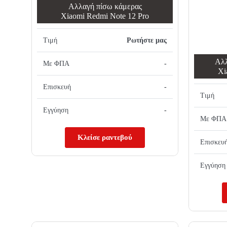
Αλλαγή πίσω κάμερας
Xiaomi Redmi Note 12 Pro
Τιμή
Ρωτήστε μας
Αλλ
Με ΦΠΑ
-
Xi
Επισκευή
-
Τιμή
Εγγύηση
-
Με ΦΠΑ
Κλείσε ραντεβού
Επισκευ
Εγγύηση