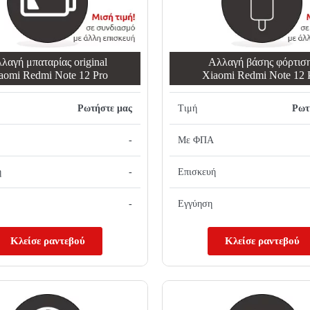
λαγή μπαταρίας original
Αλλαγή βάσης φόρτισ
aomi Redmi Note 12 Pro
Xiaomi Redmi Note 12 
Ρωτήστε μας
Τιμή
Ρωτ
-
Με ΦΠΑ
ή
-
Επισκευή
-
Εγγύηση
Κλείσε ραντεβού
Κλείσε ραντεβού