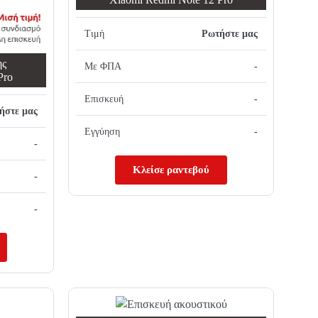
Τιμή
Ρωτήστε μας
ης
Με ΦΠΑ
-
Pro
Επισκευή
-
ήστε μας
Εγγύηση
-
-
Κλείσε ραντεβού
-
-