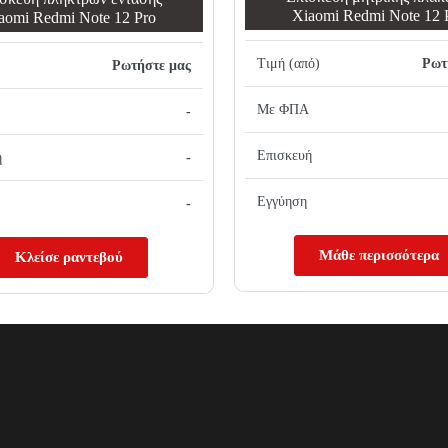
Xiaomi Redmi Note 12 
aomi Redmi Note 12 Pro
Τιμή (από)
Ρωτ
Ρωτήστε μας
Με ΦΠΑ
-
Επισκευή
ή
-
Εγγύηση
-
Μάθε περισσότερα
Κλείσε ραντεβού