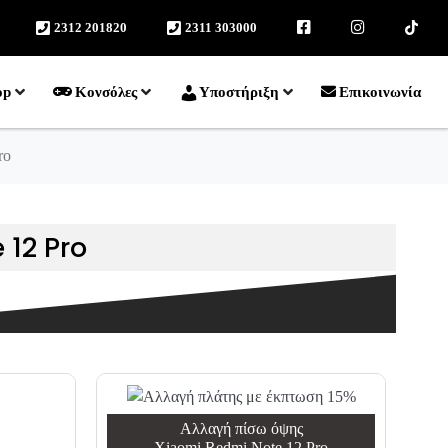
2312 201820
2311 303000
facebook
instagram
TikTok
op
Κονσόλες
Υποστήριξη
Επικοινωνία
ro
 12 Pro
Αλλαγή πίσω όψης
Xiaomi Redmi Note 12 Pro