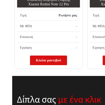
Xiaomi Redmi Note 12 Pro
Xi
Τιμή
Ρωτήστε μας
Τιμή
Με ΦΠΑ
-
Με ΦΠΑ
Επισκευή
-
Επισκευ
Εγγύηση
-
Εγγύηση
Κλείσε ραντεβού
Δίπλα σας
με ένα κλικ