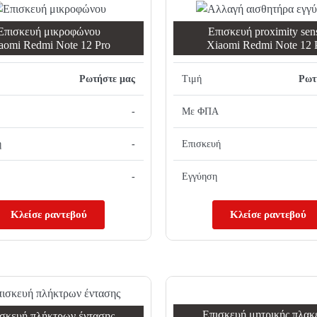
Επισκευή μικροφώνου
Επισκευή proximity sen
aomi Redmi Note 12 Pro
Xiaomi Redmi Note 12 
Ρωτήστε μας
Τιμή
Ρωτ
-
Με ΦΠΑ
ή
-
Επισκευή
-
Εγγύηση
Κλείσε ραντεβού
Κλείσε ραντεβού
Επισκευή μητρικής πλακ
σκευή πλήκτρων έντασης