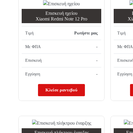
Επισκευή ηχείου
Xiaomi Redmi Note 12 Pro
Xi
Τιμή
Ρωτήστε μας
Τιμή
Με ΦΠΑ
-
Με ΦΠΑ
Επισκευή
-
Επισκευ
Εγγύηση
-
Εγγύηση
Κλείσε ραντεβού
Επισκευή πλήκτρου έναρξης
Επι