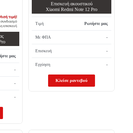
Επισκευή ακουστικού
Xiaomi Redmi Note 12 Pro
Τιμή
Ρωτήστε μας
ας
Με ΦΠΑ
-
Pro
Επισκευή
-
ήστε μας
Εγγύηση
-
-
Κλείσε ραντεβού
-
-