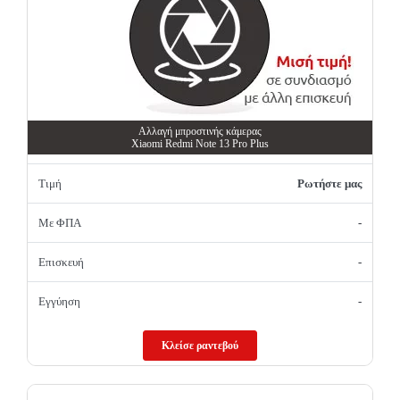
Αλλαγή μπροστινής κάμερας
Xiaomi Redmi Note 13 Pro Plus
Τιμή
Ρωτήστε μας
Με ΦΠΑ
-
Επισκευή
-
Εγγύηση
-
Κλείσε ραντεβού