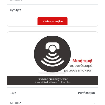
Εγγύηση
-
Κλείσε ραντεβού
Επισκευή proximity sensor
Xiaomi Redmi Note 13 Pro Plus
Τιμή
Ρωτήστε μας
Με ΦΠΑ
-