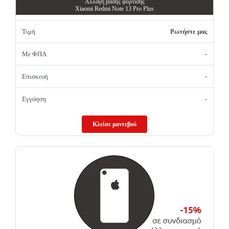
Αλλαγή βάσης φόρτισης
Xiaomi Redmi Note 13 Pro Plus
Τιμή
Ρωτήστε μας
Με ΦΠΑ
-
Επισκευή
-
Εγγύηση
-
Κλείσε ραντεβού