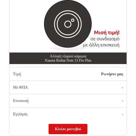
Αλλαγή τζαμιού κάμερας
Xiaomi Redmi Note 13 Pro Plus
Τιμή
Ρωτήστε μας
Με ΦΠΑ
-
Επισκευή
-
Εγγύηση
-
Κλείσε ραντεβού