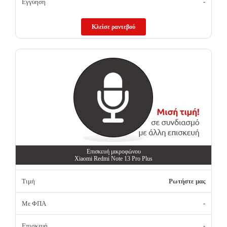
Εγγύηση
-
Κλείσε ραντεβού
Επισκευή μικροφώνου
Xiaomi Redmi Note 13 Pro Plus
Τιμή
Ρωτήστε μας
Με ΦΠΑ
-
Επισκευή
-