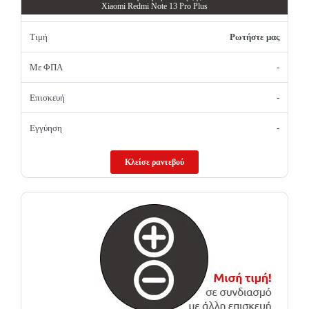
Xiaomi Redmi Note 13 Pro Plus
Τιμή
Ρωτήστε μας
Με ΦΠΑ
-
Επισκευή
-
Εγγύηση
-
Κλείσε ραντεβού