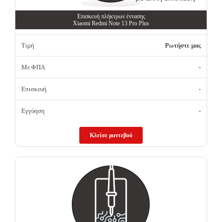
Επισκευή πλήκτρων έντασης
Xiaomi Redmi Note 13 Pro Plus
Τιμή
Ρωτήστε μας
Με ΦΠΑ
-
Επισκευή
-
Εγγύηση
-
Κλείσε ραντεβού