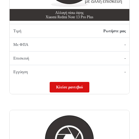
Αλλαγή πίσω όψης
Xiaomi Redmi Note 13 Pro Plus
Τιμή
Ρωτήστε μας
Με ΦΠΑ
-
Επισκευή
-
Εγγύηση
-
Κλείσε ραντεβού