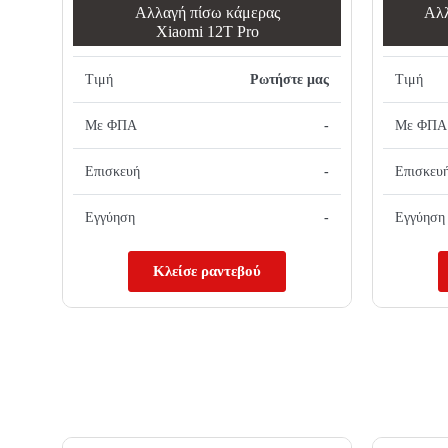
Αλλαγή πίσω κάμερας
Αλλ
Xiaomi 12T Pro
Τιμή
Ρωτήστε μας
Τιμή
Με ΦΠΑ
-
Με ΦΠΑ
Επισκευή
-
Επισκευ
Εγγύηση
-
Εγγύηση
Κλείσε ραντεβού