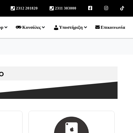
2312 201820
2311 303000
facebook
instagram
TikTok
op
Κονσόλες
Υποστήριξη
Επικοινωνία
o