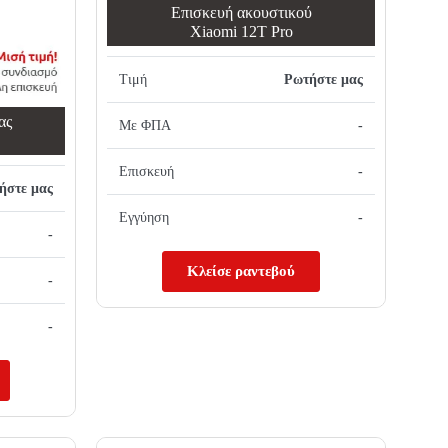
Επισκευή ακουστικού
Xiaomi 12T Pro
Τιμή
Ρωτήστε μας
ας
Με ΦΠΑ
-
Επισκευή
-
ήστε μας
Εγγύηση
-
-
Κλείσε ραντεβού
-
-