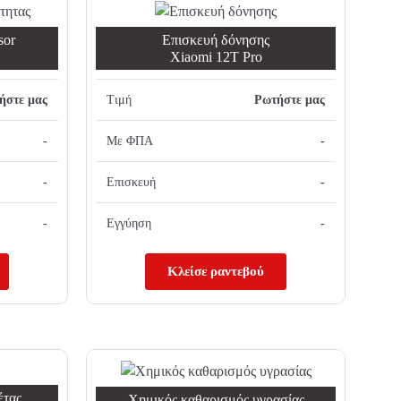
sor
Επισκευή δόνησης
Xiaomi 12T Pro
ήστε μας
Τιμή
Ρωτήστε μας
-
Με ΦΠΑ
-
-
Επισκευή
-
-
Εγγύηση
-
Κλείσε ραντεβού
έτας
Χημικός καθαρισμός υγρασίας