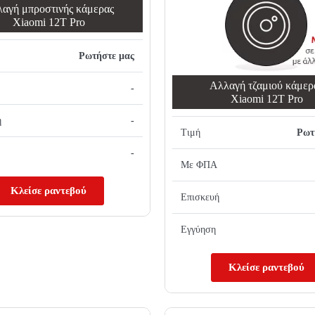
αγή μπροστινής κάμερας
Xiaomi 12T Pro
Ρωτήστε μας
Αλλαγή τζαμιού κάμερ
-
Xiaomi 12T Pro
ή
-
Τιμή
Ρωτ
-
Με ΦΠΑ
Κλείσε ραντεβού
Επισκευή
Εγγύηση
Κλείσε ραντεβού