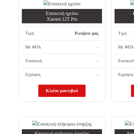
Επισκευή ηχείου
Xiaomi 12T Pro
Τιμή
Ρωτήστε μας
Τιμή
Με ΦΠΑ
-
Με ΦΠΑ
Επισκευή
-
Επισκευ
Εγγύηση
-
Εγγύηση
Κλείσε ραντεβού
Επισκευή πλήκτρου έναρξης
Επι