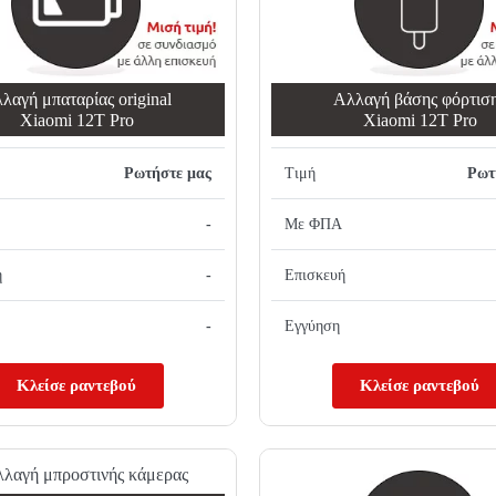
λαγή μπαταρίας original
Αλλαγή βάσης φόρτισ
Xiaomi 12T Pro
Xiaomi 12T Pro
Ρωτήστε μας
Τιμή
Ρωτ
-
Με ΦΠΑ
ή
-
Επισκευή
-
Εγγύηση
Κλείσε ραντεβού
Κλείσε ραντεβού