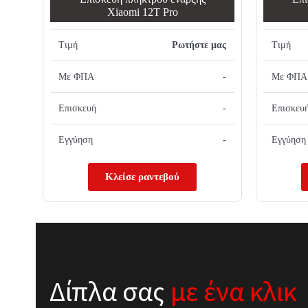
Xiaomi 12T Pro
Τιμή
Ρωτήστε μας
Τιμή
Με ΦΠΑ
-
Με ΦΠΑ
Επισκευή
-
Επισκευ
Εγγύηση
-
Εγγύηση
Κλείσε ραντεβού
Δίπλα σας
με ένα κλικ