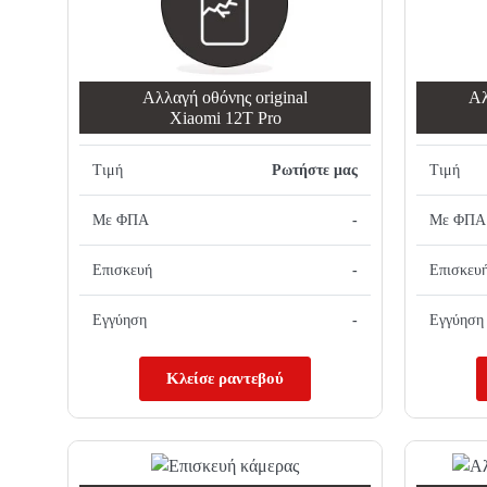
Αλλαγή oθόνης οriginal
Αλ
Xiaomi 12T Pro
Τιμή
Ρωτήστε μας
Τιμή
Με ΦΠΑ
-
Με ΦΠΑ
Επισκευή
-
Επισκευ
Εγγύηση
-
Εγγύηση
Κλείσε ραντεβού