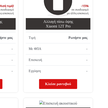
ης
Αλλαγή πίσω όψης
Xiaomi 12T Pro
ήστε μας
Τιμή
Ρωτήστε μας
-
Με ΦΠΑ
-
-
Επισκευή
-
-
Εγγύηση
-
Κλείσε ραντεβού