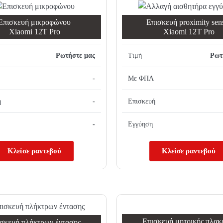
Επισκευή μικροφώνου
Επισκευή proximity sen
Xiaomi 12T Pro
Xiaomi 12T Pro
Ρωτήστε μας
Τιμή
Ρωτ
-
Με ΦΠΑ
ή
-
Επισκευή
-
Εγγύηση
Κλείσε ραντεβού
Κλείσε ραντεβού
Επισκευή μητρικής πλακ
σκευή πλήκτρων έντασης