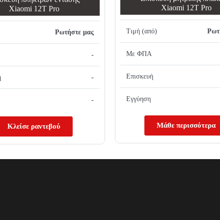
Xiaomi 12T Pro
Xiaomi 12T Pro
Τιμή (από)
Ρωτ
Ρωτήστε μας
Με ΦΠΑ
-
Επισκευή
ή
-
Εγγύηση
-
Μάθε περισσότερα
Κλείσε ραντεβού