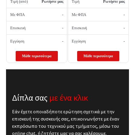
Τιμή (από)
Ρωτήστε μας
Τιμή
Ρωτήστε μας
Με ΦΠΑ
-
Με ΦΠΑ
-
Επισκευή
-
Επισκευή
-
Εγγύηση
-
Εγγύηση
-
Μάθε περισσότερα
Μάθε περισσότερα
Δίπλα σας
με ένα κλικ
Εάν έχετε οποιαδήποτε ερώτηση σχετικά με την
επισκευή της συσκευής σας, επικοινωνήστε με έναν
εκπρόσωπο του τεχνικού μας τμήματος, μέσω του
online chat, ή ζητήστε μας να σας καλέσουμε.